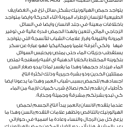
الأساسي لحقن التعبئة الفيلر. Hyaluronic Acid
يتواجد حمض الهيالورنيك بشكل سائل لزج في الغضاريف
الطبيعية للإنسان لإطراء المرونة اثناء الحركة وايضا متواجد
باختلافات معينة في جلد الانسان وايضا في السائل
الزجاجي المائي للعين ولهذا الحمض قدرة عالية في توفير
المرونة والليونة وابراز علامات الشباب للأنسجة التي يتواجد
فيها ولكي أُعَرِفَهُ علميا وميكانيكيا فهو عبارة عن سكر
يستقطب جزيئات الماء حتى يمتص ويحتبس السوائل
بتكوينه المختلط بالخلايا الدهنية اي اشبه بإسفنجة تمتص
الماء فيزداد حجمها وهذا ما يفسر لماذا يبدو صغار السن
ممتلئين الخدين وذو بشرة حريرية وذلك لكثرة انتاج
اجسادهم للحمض بسبب شباب العمر وهذا ما يدعونا ايضا
كأطباء ان نقدم لكم نصائح شرب كميات لازمة من الماء
كي تبدو بشرتكم مشرقة وجميلة وجذابة.
عندما يتقدم الانسان بالعمر يبدأ انتاج الجسم لحمض
الهيالورنيك بالتناقص وتظهر علامات التقدم بالسن وهذا ما
يزعج كل من الرجال والنساء وعادة ما اسميه في حواراتي
رعب المشيخ. هنا يأتي دور الفيلر المكون حمض الهيالورنيك