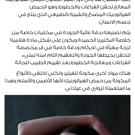
المعالج لحقن الفراغات والخطوط وهو الحمض
الهيالورنيك المصنع والشبيه بالطبيعي الذي ينتج في
جسم الانسان.
يتم تصنيعه بدقة عالية الجودة في مختبرات خاصة من
خلاصة البكتيريا الحميدة ويكون على شكل مادة هلاميه
لزجة معبأة في احكام ودقة خاصة في ابر مخصصة
للحقن يحيطها الجودة والتعقيم التام امنه لمليء
الفراغات ومعالجة الخطوط بعد تقييم الطبيب للحالة.
هناك مواد اخرى مكونة للفيلير ولكني اكتفي بالأنواع
المكونة من حمض الهيالورنيك لأنها الأضمن والأسلم وهذا
ما استعمله لزواري في عيادتي.