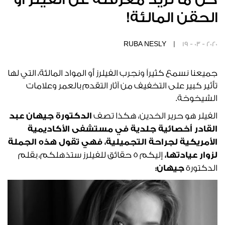
الحقن المالئة!
RUBA NESLY |
19 - 03 - 2020
جميعنا نسمع كثيراً ونجرب الفيلرز أو المواد المالئة، التي لها
تأثير كبير على التخفيف من آثار التقدم بالعمر وعلامات
الشيخوخة.
الفيلر هو حرير الخدين، هكذا تصف
الدكتورة جيهان عبد
القادر أخصائية جلدية في مستشفى الأكاديمية
الأمريكية لجراحة التجميلية
، فهي تقول هذه الجملة
لزوار عيادتها،
إليكم 5 حقائق للفيلرز ستذهلكم، بقلم
الدكتورة
جيهان: