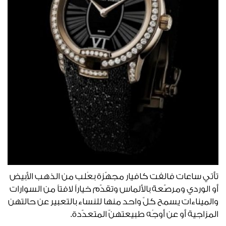
‬المزاجية‭ ‬أو‭ ‬عن‭ ‬أوجُه‭ ‬طبيعتهنّ‭ ‬المتعدّدة‭. ‬