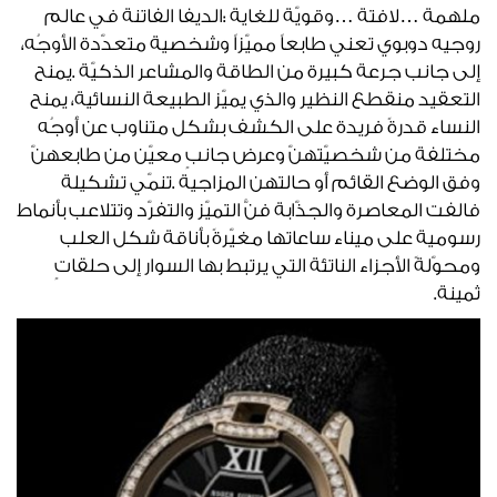
‬ثمينة‭. ‬