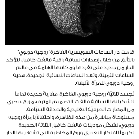
قامت‭ ‬دار‭ ‬الساعات‭ ‬السويسرية‭ ‬الفاخرة‭ “‬روجيه‭ ‬دوبوي‭”
‬روجيه‭ ‬دوبوي‭ ‬للمرأة‭ ‬الأنيقة‭.‬
‬من‭ ‬المهارات‭ ‬الحرفيّة‭ ‬التقليدية‭ ‬والحداثة‭ ‬السبّاقة‭.
‬تكريماً‭ ‬للابتكار‭ ‬التعبيري‭ ‬وروح‭ ‬المخاطرة‭ ‬التي‭ ‬تشتهر‭ ‬بها‭ ‬الدار‭.‬