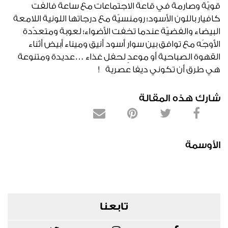
‬هي‭ ‬طرق‭ ‬أن‭ ‬تكوني‭ ‬ديفا‭ ‬عصرية‭!
شارك هذه المقالة
الأوسمة
تابعنا