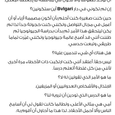
إن لم تكوني في دار
Bvlgari
أين ستكونين؟
حين كنت صغيرة كنت أحلم بأن أكون مصممة أزياء أو أن
أعمل في مجال التواصل ولكنني كنت خجولة جداً لذا لم
يكن ليتحقق هذا الأمر. ثم بدأت بدراسة الجيولوجيا ثم
ظننت أنني قد أصبح عالمة جيولوجيا ولكنني غيّرت تماماً
طريقي وتبعت حدسي.
هل هناك أي شيء تندمين عليه؟
ليس حقاً. أعتقد أنني كنت ارتكبت ذات الأخطاء مرة أخرى
لأنني من كل غلطة أتعلم درساً.
ما هو الأمر الذي تقولين له لا؟
الابتذال والأشخاص العدوانيين أو المزيفين.
ما هو الدرس الذي تودين أن ترويه لنا؟
أمي هي مثالي الأعلى، ولطالما كانت تقول لي أن أسامح
الناس وألا أحمل الأحقاد. لذا هذا ما أحاول أن أقوم به.