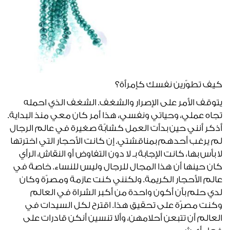
كيف تطوّرين نفسك كإمرأة؟
يتوقف الأمر على الإصرار والشغف. الشغف الذي احمله
تجاه عملي، وحياتي ونفسي، هذا أمر كان معي منذ البداية.
أذكر أنني حين بدأت العمل كشابّة صغيرة في عالم الرجال
لم يرغب أحدهم بمناقشتي. إن كانت الأحجار التي اخترتها
لا بأس بها، كانت الإجابة بـ لا دون التفاوض أو النقاش، الرأي
كان حينها أن هذا المجال للرجال وليس للنساء. خاصة في
عالم الأحجار الكريمة. ولكنني كنت عازمة ومصرّة وكان
لدي حلم بأن أكون واحدة من أكبر الشراة في العالم
وكنت مصرّة على تحقيق هذا. اقترح لكل السيدات في
العالم أن تتبعن أحلامهن، وألا تنسين أنكن قادرات على