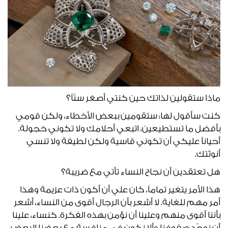
ماذا ستقولين لذاتك حين كنتي أصغر سنّاً؟
كنت سأقول لها: ستقومين ببعض الأخطاء، ولكن قومي
بأفضل ما تستطيعين، اتبعي أحلامك ولا تكوني خجولة.
أحياناً عليكي أن تكوني قاسية ولكن لطيفة ولا تنسي
أنوثتك.
هل تعتقدين أن نجاح النساء تأتي مع ضريبة؟
هذا الأمر يتغير تماماً، كان علي أن أكون ذات عزيمة وهذا
أمر مهم للغاية. لا أشعر بأن الرجال أقوى من النساء، أشعر
بأننا أقوى منهم وعلينا أن نؤمن بهذه الفكرة. كنساء، علينا
أن نوحّد صفوفنا وألا نكون في منافسة مع بعضنا البعض.