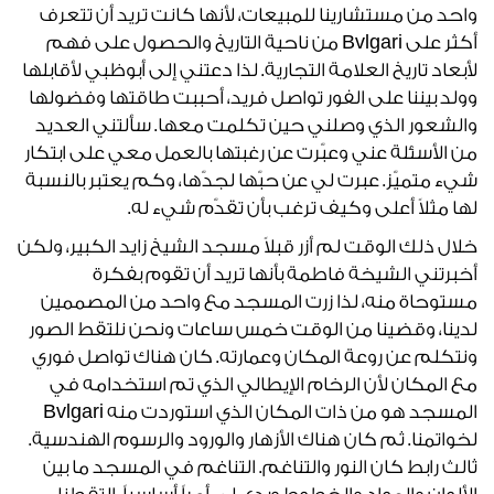
واحد من مستشارينا للمبيعات، لأنها كانت تريد أن تتعرف
أكثر على Bvlgari من ناحية التاريخ والحصول على فهم
لأبعاد تاريخ العلامة التجارية. لذا دعتني إلى أبوظبي لأقابلها
وولد بيننا على الفور تواصل فريد، أحببت طاقتها وفضولها
والشعور الذي وصلني حين تكلمت معها. سألتني العديد
من الأسئلة عني وعبّرت عن رغبتها بالعمل معي على ابتكار
شيء متميّز. عبرت لي عن حبّها لجدّها، وكم يعتبر بالنسبة
لها مثلاً أعلى وكيف ترغب بأن تقدّم شيء له.
خلال ذلك الوقت لم أزر قبلاً مسجد الشيخ زايد الكبير، ولكن
أخبرتني الشيخة فاطمة بأنها تريد أن تقوم بفكرة
مستوحاة منه، لذا زرت المسجد مع واحد من المصممين
لدينا، وقضينا من الوقت خمس ساعات ونحن نلتقط الصور
ونتكلم عن روعة المكان وعمارته. كان هناك تواصل فوري
مع المكان لأن الرخام الإيطالي الذي تم استخدامه في
المسجد هو من ذات المكان الذي استوردت منه Bvlgari
لخواتمنا. ثم كان هناك الأزهار والورود والرسوم الهندسية.
ثالث رابط كان النور والتناغم. التناغم في المسجد ما بين