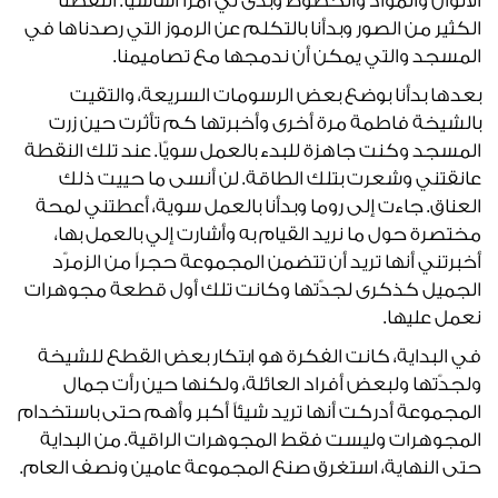
الألوان والمواد والخطوط وبدى لي أمراً أساسياً. التقطنا
الكثير من الصور وبدأنا بالتكلم عن الرموز التي رصدناها في
المسجد والتي يمكن أن ندمجها مع تصاميمنا.
بعدها بدأنا بوضع بعض الرسومات السريعة، والتقيت
بالشيخة فاطمة مرة أخرى وأخبرتها كم تأثرت حين زرت
المسجد وكنت جاهزة للبدء بالعمل سويّاَ. عند تلك النقطة
عانقتني وشعرت بتلك الطاقة. لن أنسى ما حييت ذلك
العناق. جاءت إلى روما وبدأنا بالعمل سوية، أعطتني لمحة
مختصرة حول ما نريد القيام به وأشارت إلي بالعمل بها،
أخبرتني أنها تريد أن تتضمن المجموعة حجراً من الزمرّد
الجميل كذكرى لجدّتها وكانت تلك أول قطعة مجوهرات
نعمل عليها.
في البداية، كانت الفكرة هو ابتكار بعض القطع للشيخة
ولجدّتها ولبعض أفراد العائلة، ولكنها حين رأت جمال
المجموعة أدركت أنها تريد شيئاً أكبر وأهم حتى باستخدام
المجوهرات وليست فقط المجوهرات الراقية. من البداية
حتى النهاية، استغرق صنع المجموعة عامين ونصف العام.