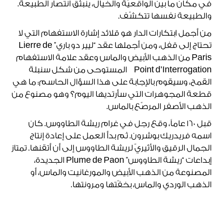
في مكان ما بين الواقعيّة والخيال، ينبثق انتصار الطبيعة.
والطبيعة نفسها تتكشّف.
من أجمل ابتكارات الدار هو قلائد إشارة الاستفهام التي لا
تحتاج إلى قفل، ومن أجملها عقد “ليير دو باري” Lierre de
Paris من الذهب الأبيض والماس وعقد علامة الاستفهام
Point d’Interrogation المستوحى من شكل سنبلة
القمح، وسيقوم بالإجابة على هذا السؤال الحاسم: ما هي
قطعة المجوهرات التي سأرتديها اليوم؟ وهو مصنوع من
الذهب الأصفر المرصّع بالماس.
قبل 160 عاماً، وقع رجل في غرام ريشة الطاووس. كان
اسمه فريدريك بوشرون. ثم بدأ العمل على إعادة إنتاج
الجمال الرقيق والأثيريّ لريشة الطاووس إلى أن أتقنها. تمتاز
إبداعات “ريشة الطاووس” Plume de Paon الجديدة،
المصنوعة من الذهب الأبيض والمورغانيت والماس، أو
الذهب الوردي والماس، بخفّتها ومرونتها.