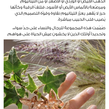
الذهب الأبيض أو الوردي أو الأصفر، أو من التيتانيوم،
ومرصّعة بالألماس الأيض أو الأسود، فتلفّ الرقبة وكأنّها
حرز لا يُقهر. يعزّز التيتانيوم نقاوة وقوّة التصميم الذي
يُصيب قلب الحبيب مباشرةً.
صُمّمت هذه المجموعة للرجال والنساء على حدّ سواء،
وتحديداً أولئك الذين لا يخشون عيش الحياة على هواهم.