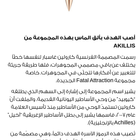
أصب الهدف بألق الماس بهذه المجموعة من
AKILLIS
رسمت المصممة الفرنسية كارولين غاسبار لنفسها خطّاً
يختلف عن باقي مصممي المجوهرات، فلها طريقة جريئة
للتعبير عن أفكارها تتجلّى في المجوهرات. خاصة
مجموعة Fatal Attraction الجديدة.
يشير اسم المجموعة إلى إشارة إلى السهم الذي يطلقه
“كيوبيد” من وحي الأساطير اليونانية القديمة. والملفت أنّ
كارولين تستمدّ الوحي من الأساطير منذ تأسيس العلامة
عام 2007، فاسمها يشير إلى بطل الأساطير الإغريقية “آخيل”
(Achilles بالإنجليزية).
تُصيب هذه الرموز الآسرة الهدف دائماً، وهي مصمّمة من