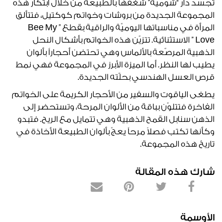
تجسّد دار “شوميه” شغفها بالطبيعة من خلال ابتكار هذه
المجموعة الجديدة من بروشات وخواتم كوكتيل، فتتألق
المرأة في مناسباتها اليوميّة والراقية بقطع ” Bee My
Love ” الاستثنائية. تتزيّن هذه الخواتم بأشكال النحل
الذهبية المرصّعة بالألماس وهي تحتضن أحجاراً بألوان
يطيب لها النظر. أما الميزة الأبرز في المجموعة فهي نمط
قرص العسل الهندسي بحلّته الجديدة.
يطغى الياقوت والسفير من الأحجار الكريمة على الخواتم
الفاخرة فتتلوّن بباقة من الألوان المرحة، وتستحضر إلى
الذهن سنابل القمح الذهبية وهي تتمايل مع الريح. فتبدو
وكأنها تكتب فصلاً مرحاً يعجّ بألوان الطبيعة الأخاذة في
تاريخ هذه المجموعة.
شارك هذه المقالة
الأوسمة