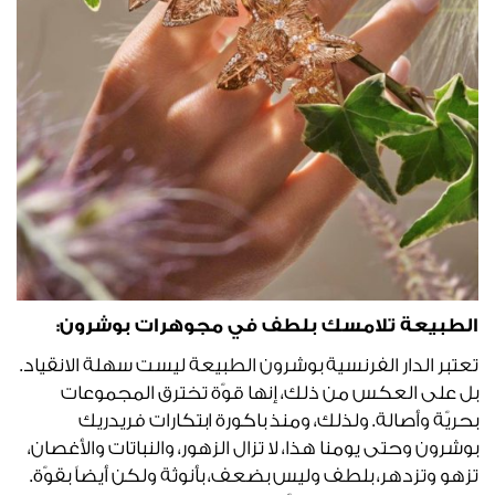
الطبيعة تلامسك بلطف في مجوهرات
بوشرون:
تعتبر الدار الفرنسية بوشرون الطبيعة ليست سهلة الانقياد.
بل على العكس من ذلك، إنها قوّة تخترق المجموعات
بحريّة وأصالة. ولذلك، ومنذ باكورة ابتكارات فريدريك
بوشرون وحتى يومنا هذا، لا تزال الزهور، والنباتات والأغصان،
تزهو وتزدهر، بلطف وليس بضعف، بأنوثة ولكن أيضاً بقوّة.