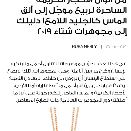
الساحرة لربيع مؤجّل إلى ألق
الماس كالجليد اللامع! دليلك
إلى مجوهرات شتاء 2019
RUBA NESLY |
27 - 11 - 2019
في هذا العدد نكرّس موضوعاتنا لتتناول أجمل ما ابتكره
الإنسان وخرج من بين أنامله وهي المجوهرات.. تلك القطع
التي استطاع الإنسان أن يروّض من خلالها المعادن الثمينة
ليشكّلها بابتكار ويزيّنها بأجمل ما أعطتنا إياه أمنا الأرض،
الأحجار الكريمة والماس الفاخر. إليكم جولة على أبرز ما
أطلقته دور المجوهرات العالمية ذات الطابع المعاصر.