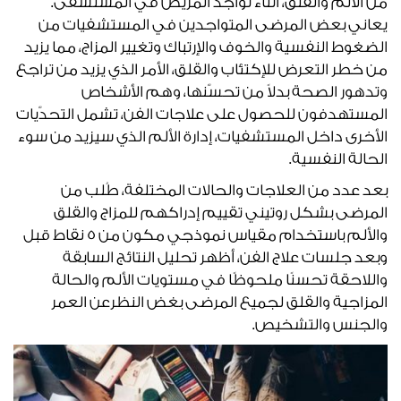
من الألم والقلق، أثناء تواجد المريض في المستشفى.
يعاني بعض المرضى المتواجدين في المستشفيات من
الضغوط النفسية والخوف والإرتباك وتغيير المزاج، مما يزيد
من خطر التعرض للإكتئاب والقلق، الأمر الذي يزيد من تراجع
وتدهور الصحة بدلاً من تحسّنها، وهم الأشخاص
المستهدفون للحصول على علاجات الفن، تشمل التحدّيات
الأخرى داخل المستشفيات، إدارة الألم الذي سيزيد من سوء
الحالة النفسية.
بعد عدد من العلاجات والحالات المختلفة، طُلب من
المرضى بشكل روتيني تقييم إدراكهم للمزاج والقلق
والألم باستخدام مقياس نموذجي مكون من 5 نقاط قبل
وبعد جلسات علاج الفن، أظهر تحليل النتائج السابقة
واللاحقة تحسنًا ملحوظًا في مستويات الألم والحالة
المزاجية والقلق لجميع المرضى بغض النظرعن العمر
والجنس والتشخيص.