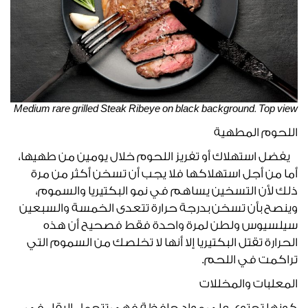
Medium rare grilled Steak Ribeye on black background. Top view
اللحوم المطهية
يفضل استهلاك أو تفريز اللحوم خلال يومين من طهيها،
أما من أجل استهلاكها فلا يجب أن تسخن أكثر من مرة
ذلك لأن التسخين يساهم في نمو البكتيريا والسموم،
وينصح بأن تسخن بدرجة حرارة تتعدى الخمسة والسبعين
سيلسيوس ولطن لمرة واحدة فقط فصحيح أن هذه
الحرارة تقتل البكتيريا إلا أنها لا تخلصك من السموم التي
تراكمت في اللحم.
المعلبات والمخللات
كونها تحتوي على مواد حافظة فهي تتحمل البقاء في