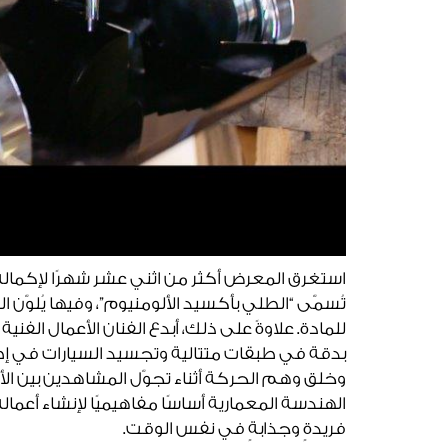
استغرق المعرض أكثر من اثني عشر شهرًا لإكمال
تُسمّى “الطلي بأكسيد الألومنيوم”، وفيها يُلو
للمادة. علاوةً على ذلك، أبدع الفنان الأعمال الف
بدقة في طبقات متتالية وتجسيد السيارات في إ
وخلق وهم الحركة أثناء تجوّل المشاهدين بين الأع
الهندسة المعمارية أساسًا مفاهيميًا لإنشاء أعماله
فريدةٍ وجذابةٍ في نفس الوقت.