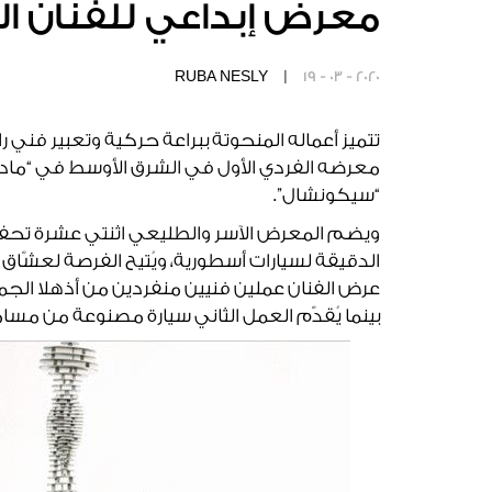
معرض إبداعي للفنان ال
RUBA NESLY |
19 - 03 - 2020
تتميز أعماله المنحوتة ببراعة حركية وتعبير فني را
معرضه الفردي الأول في الشرق الأوسط في “ماد
“سيكونشال”.
ويضم المعرض الآسر والطليعي اثنتي عشرة تحفة 
الدقيقة لسيارات أسطورية، ويُتيح الفرصة لعشّاق 
عرض الفنان عملين فنيين منفردين من أذهلا الجم
بينما يُقدّم العمل الثاني سيارة مصنوعة من مسام