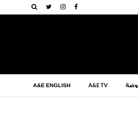
A
&
E
TV
وضة
ENGLISH
E
&
A