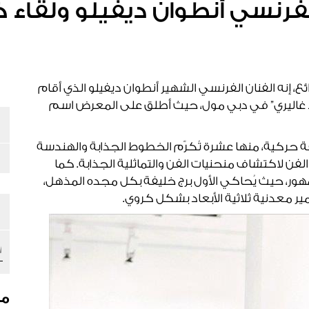
فرنسي أنطوان ديفيلو ولقاء 
ئع، إنه الفنان الفرنسي الشهير أنطوان ديفيلو الذي أقام
 غاليري” في دبي مول، حيث أطلق على المعرض اسم
حركية، منها عشرة تُكرّم الخطوط الجذابة والهندسة
الفن لاكتشاف منحنيات الفن والتماثلية الجذابة. كما
هور، حيث يُحاكي الأول برج خليفة بكل مجده المذهل،
ير معدنية ثلاثية الأبعاد بشكل كروي.
مق