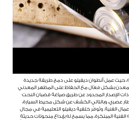
ه، حيث عمل أنطوان ديفيلو على دمج طريقة جديدة
ّن المعدن بشكل فعّال مع الحفاظ على المظهر المعدني
نية ذات الإصدار المحدود عن طريق صياغة قضبان النحت
طار عصري، وبالتالي الكشف عن شكل محيط السيارة،
مال الفنية. وتُوفّر خلفية ديفيلو التعليمية في مجال
 الفنية المبتكرة، مما يسمح له بإبداع منحوتات حديثةٍ