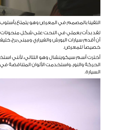
التقينا بالمصمم في المعرض وهو يتمتع بأسلوب مرح 
لقد بدأت بعملي في النحت على شكل منحوتات لسي
أن أقدم سيارات البورش والفيراري ومبنى برج خليفة
خصيصاً للمعرض.
أخترت أسم سيكوينشال وهو التتالي، لأنني استخد
الحركة والنور، واستخدمت الألوان المتناقضة في ا
السيارة.