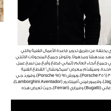
ي يخلقه عن طريق تدوير قاعدة الأعمال الفنية والتي
هد مندهشًا ومذهولًا. وتتوفّر جميع المنحوتات الاثنتي
ميع أنحاء العالم (ثماني قطع وأربع من نسخ عمل
 واحدة. وسيُقدّم معرض “سيكونشال” القطع الفنية
المصغّرة للسيارات الأيقونية التي تشمل: بورش 356 (Porsche 356)، وبورش 911 (Porsche 911)، وفورد جي
تي 40 (Ford GT 40)، وجاغوار تايب إي (Jaguar Type E)، ولامبورغيني أفينتادور (Lamborghini Aventador)،
إلى جانب أربعة نماذج لزوجين من السيارات هما بوغاتي (Bugatti) وفيراري (Ferrari)، حيث تُعرض هذه