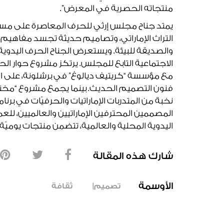
منتجاته الحصرية في المعرض”.
التراث الإماراتي، وتصاميم حديثة تجسد مفاهيم ا
والصديقة للبيئة. ويستعرض الجناح الحرف اليدوية 
الاجتماعية التابع للمجلس. يرتكز مشروع حوار ا
مع مؤسسة “كريتيف ديالوغ” في برشلونة، على المزج
فنون التصميم الحديث. بينما يجمع مشروع “مخت
نخبة من المتدربات الإماراتيات والحرفيّات في برن
المصممين المحترفين الإماراتيين والعالميين، للع
اليدوية المحلية والعالمية، تتضمن منتجات يوميّة 
شارك هذه المقالة
الأوسمة
تصميم
ثقافة