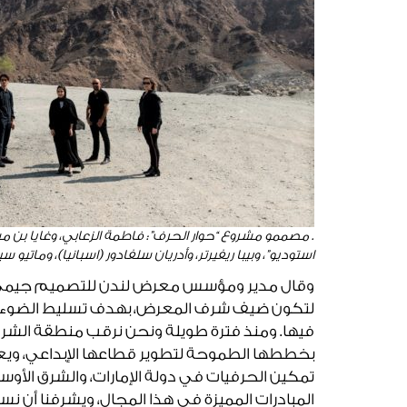
. مصممو مشروع “حوار الحرف”: فاطمة الزعابي، وغايا بن مسمار
استوديو”، وبيبا ريفيرتر، وأدريان سلفادور (اسبانيا)، وماتيو س
وقال مدير ومؤسس معرض لندن للتصميم جيمي ما
لتكون ضيف شرف المعرض، بهدف تسليط الضوء عل
فيها. ومنذ فترة طويلة ونحن نرقب منطقة الشرق 
بخططها الطموحة لتطوير قطاعها الإبداعي، ويع
تمكين الحرفيات في دولة الإمارات، والشرق الأوس
المبادرات المميزة في هذا المجال، ويشرفنا أن