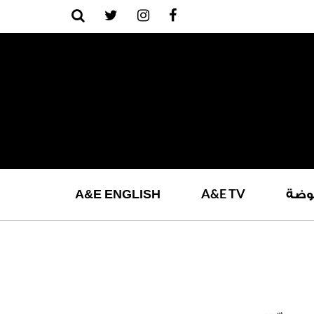
A
&
E
TV
وضة
ENGLISH
E
&
A