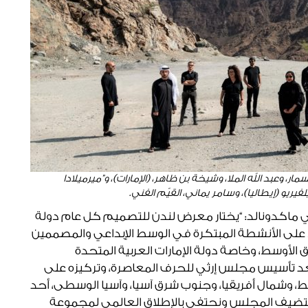
، وعبد الله الملا، وشيخة بن ظاهر، (الإمارات)، و”ميرميلادا
يلفيريو (إيطاليا)، وسامر يماني، القيّم الفني.
كدونالد: “يختار معرض لندن للتصميم كل عام دولة
ى الأنشطة المبتكرة في الوسط الإبداعي والمصممين
الأوسط، وخاصة دولة الإمارات العربية المتحدة
د تأسيس مجلس إرثي للحرف المعاصرة، وتركيزه على
ط، وشمال أفريقيا، وجنوب شرق آسيا، وآسيا الوسطى، أحد
 نستضيف المجلس ونحتفي بالإطلاق العالمي لمجموعة