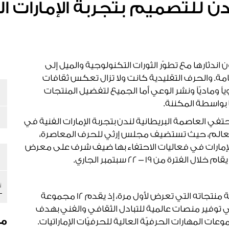
للتصميم بتجربة الإمارات الف
 اندثارها مع تطوّر الثورات التكنولوجية والميل إلى
لعامة. والحرف التقليدية كانت ولا تزال تعكس ثقافات
 وماديّاً ونشر الوعي أما الجميع لتفضيل المنتجات
 بواسطة المكننة.
ي العاصمة البريطانية لندن بتجربة الإمارات الفنية في
 العالم، حيث تستضيف مجلس إرثي للحرف المعاصرة،
داً للإمارات في فعاليات الاحتفاء بها ضيف شرف على معرض
ة من 19 – 22 سبتمبر الجاري.
ويكشف مجلس إرثي بهذه المناسبة عن مجموعة منتجاته التي تعرض لأول مرة، إذ يقدم 12 مجموعة
ي توفير منصات عالمية للتبادل الثقافي والفني بهدف
مق
 المهارات الحرفيّة العالية للحرفيّات الإماراتيات.