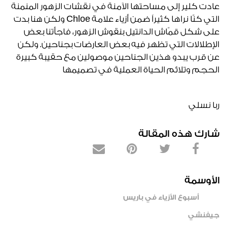
عادت كلير إلى مساحتها الآمنة في نقشات الزهور المنمنة
التي كنّا نراها كثيراً ضمن أزياء علامة Chloe ولكن هنا بدت
على شكل قمّاش الدانتيل بنقوش الزهور، فاجأتنا بعض
الإطلالات التي تظهر فيه بعض العارضات بجناحين. ولكن
عن قرب يبدو هذين الجناحين موصولين مع حقيبة كبيرة
الحجم وتلائم الحياة العملية في تصميمها
ربا نسلي
شارك هذه المقالة
الأوسمة
أسبوع الأزياء في باريس
جيفنشي