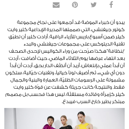
يبدو أن خبراء الموضة قد أجمعوا على نجاح مجموعة
كوتور جيفنشي، التي صممتها المديرة الإبداعية كلير وايت
كيلر ضمن أسبوع باريس للأزياء الراقية. أرادت كلير أن تطبّق
تقنية الديتوكس على مجموعات جيفنشي والبدء
“بنظافة”هكذا صرّحت من وراء الكواليس لإحدى الصحف
بعد انتهاء عرضها يوم الثلاثاء الماضي. حيث أضافت : أردت
أن أبدأ عملي بإنتعاش، أريد أن أنظّف الدار بحق. أردت أن أبدأ
دون أي شيء، ثم أضيف لوناً خيالياً، وتقنيات خيّالية، ستكون
مشمولة على الرسومات الظليّة، العمارة والبنية والجمال
فقط. والنتيجة كانت جريئة كشفت عن قوّة كلير وايت
كيلر كإمرأة وقائدة مستقلّة، ليس هذا فحسب بل مصمم
مبتكر يطير خارج السرب فيبدع.