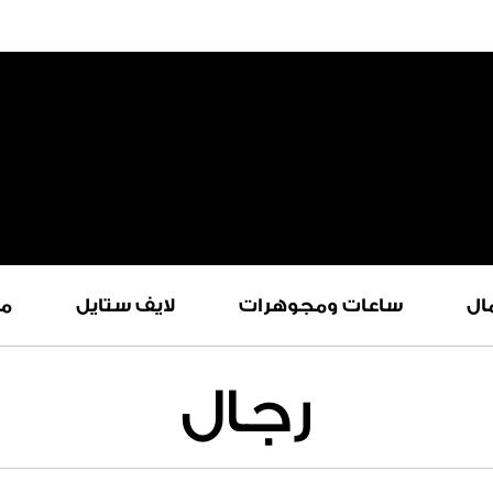
ال
ساعات ومجوهرات
لايف ستايل
م
رجال