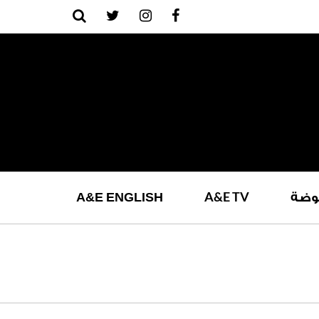
A
&
E
TV
وضة
ENGLISH
E
&
A