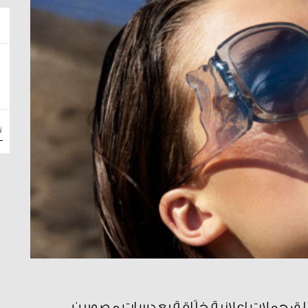
الإنسان بما حوله! Giorgio Armani يطلق حملات إعلانية خلّاقة بعدسات مصورين