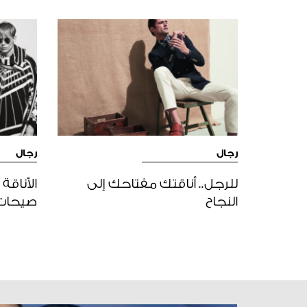
رجال
رجال
للرجل.. أناقتك مفتاحك إلى
الأناقة
النجاح
صيحات ا