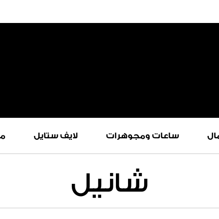
ال
ساعات ومجوهرات
لايف ستايل
م
شانيل