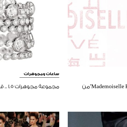
ساعات ومجوهرات
شانغهاي هي المحطة التالية لمعرض “Mademoiselle Privé”من
مجموعة مجوهرات 1.5 .. قصة عشق بين شانيل وزهرة الكاميليا