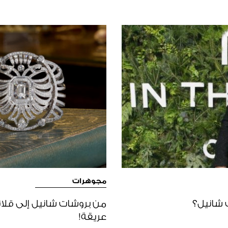
مجوهرات
 شانيل؟
من بروشات شانيل إلى قلائد 
عريقة!