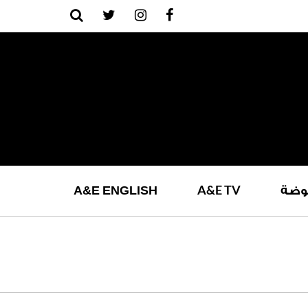
A
&
E
TV
وضة
ENGLISH
E
&
A