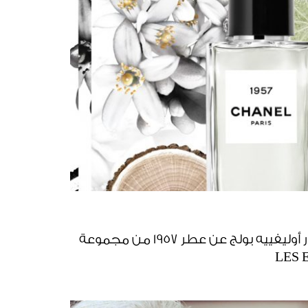
حوار خاص مع خبير العطور أوليفييه بولج عن عطر 1957 من مجموعة
LES 