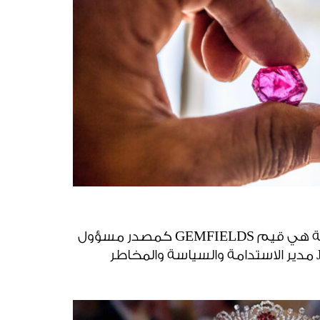
الشفافية، الشرعية والنزاهة هي قيم GEMFIELDS كمصدر مسؤول