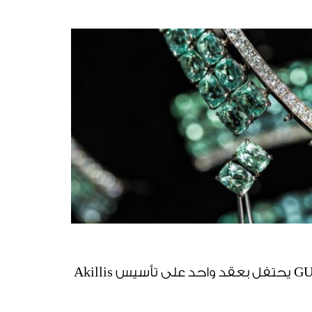
طقم المجوهرات GUARANI يحتفل بعقد واحد على تأسيس Akillis