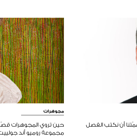
مجوهرات
السيد ANTONY LINDSAY : مهمّتنا أن نكتب الفصل
حين تروي المجوهرات قصّة 
مجموعة روميو أند جولييت