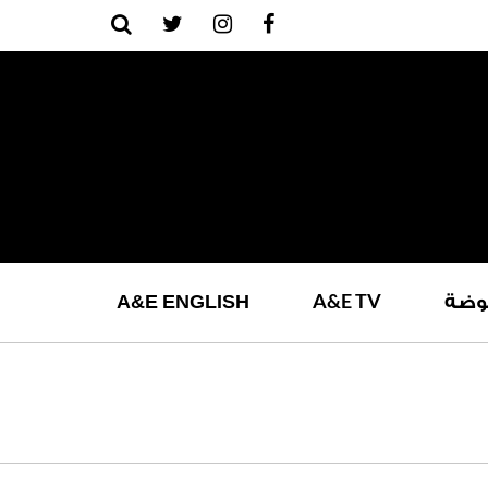
A
&
E
TV
وضة
ENGLISH
E
&
A