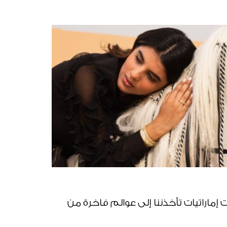
ب! 4 مصممات إماراتيات تأخذننا إلى عوالم فاخرة من